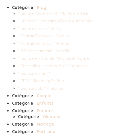
Catégorie :
Blog
* Séance Bébé et Moi * Marlène et Livio
* Mariage * Inspiration Roots Automnale
* Séance Studio * Sothy
* Portrait Glamour * Camille
* Portrait Glamour * Adeline
* Séance Maternité * Isabelle
* Séance en Couple * Sophie et Riyade
* Fiançailles * Annabelle et Christophe
* Séance Enfant *
* PRO * Shooting Coiffure
* Séance Solo * Malaurie
Catégorie :
Couple
Catégorie :
Enfants
Catégorie :
Femme
Catégorie :
Glamour
Catégorie :
Mariage
Catégorie :
Portraits