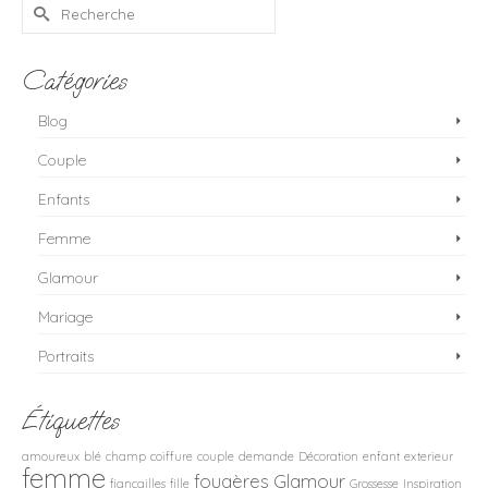
Rechercher :
Catégories
Blog
Couple
Enfants
Femme
Glamour
Mariage
Portraits
Étiquettes
amoureux
blé
champ
coiffure
couple
demande
Décoration
enfant
exterieur
femme
fougères
Glamour
fiançailles
fille
Grossesse
Inspiration