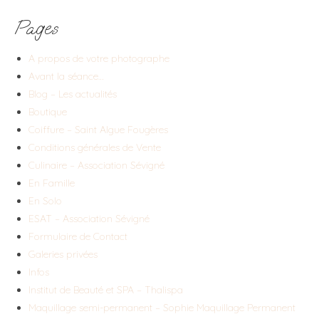
Pages
A propos de votre photographe
Avant la séance…
Blog – Les actualités
Boutique
Coiffure – Saint Algue Fougères
Conditions générales de Vente
Culinaire – Association Sévigné
En Famille
En Solo
ESAT – Association Sévigné
Formulaire de Contact
Galeries privées
Infos
Institut de Beauté et SPA – Thalispa
Maquillage semi-permanent – Sophie Maquillage Permanent