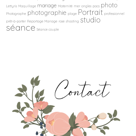
photo
mariage
Lettyris
Maquillage
Maternité
mer
ongles
pacs
Portrait
photographie
Photographe
plage
professionnel
studio
prêt-à-porter
Reportage Mariage
rose
shooting
séance
Séance couple