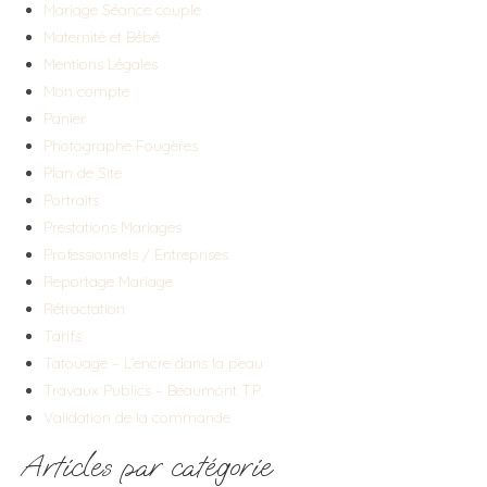
Mariage Séance couple
Maternité et Bébé
Mentions Légales
Mon compte
Panier
Photographe Fougères
Plan de Site
Portraits
Prestations Mariages
Professionnels / Entreprises
Reportage Mariage
Rétractation
Tarifs
Tatouage – L’encre dans la peau
Travaux Publics – Beaumont T.P.
Validation de la commande
Articles par catégorie