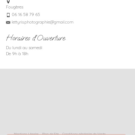
Fougères
06 16 58 79 65
lettyris.photographie@gmail.com
Horaires d’Ouverture
Du lundi au samedi
De 9h à 18h
Mentions Légales
Plan de Site
Conditions générales de Vente