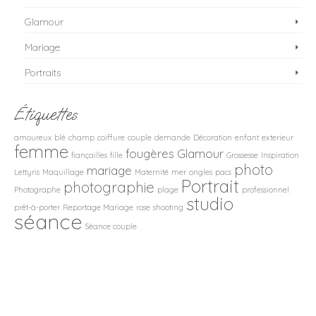
Glamour
Mariage
Portraits
Étiquettes
amoureux
blé
champ
coiffure
couple
demande
Décoration
enfant
exterieur
femme
fougères
Glamour
fiançailles
fille
Grossesse
Inspiration
photo
mariage
Lettyris
Maquillage
Maternité
mer
ongles
pacs
Portrait
photographie
Photographe
plage
professionnel
studio
prêt-à-porter
Reportage Mariage
rose
shooting
séance
Séance couple