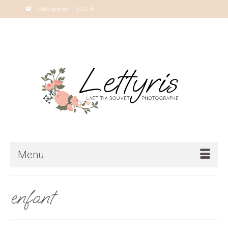
Votre panier
-
0,00
€
Menu
enfant