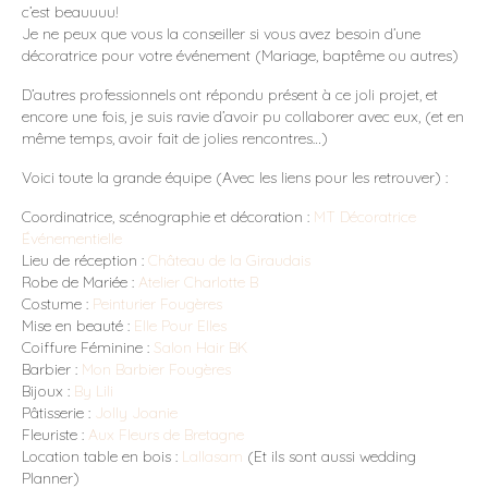
c’est beauuuu!
Je ne peux que vous la conseiller si vous avez besoin d’une
décoratrice pour votre événement (Mariage, baptême ou autres)
D’autres professionnels ont répondu présent à ce joli projet, et
encore une fois, je suis ravie d’avoir pu collaborer avec eux, (et en
même temps, avoir fait de jolies rencontres…)
Voici toute la grande équipe (Avec les liens pour les retrouver) :
Coordinatrice, scénographie et décoration :
MT Décoratrice
Événementielle
Lieu de réception :
Château de la Giraudais
Robe de Mariée :
Atelier Charlotte B
Costume :
Peinturier Fougères
Mise en beauté :
Elle Pour Elles
Coiffure Féminine :
Salon Hair BK
Barbier :
Mon Barbier Fougères
Bijoux :
By Lili
Pâtisserie :
Jolly Joanie
Fleuriste :
Aux Fleurs de Bretagne
Location table en bois :
Lallasam
(Et ils sont aussi wedding
Planner)