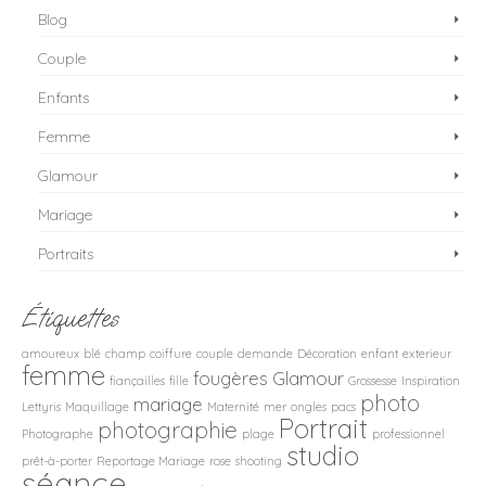
Blog
Couple
Enfants
Femme
Glamour
Mariage
Portraits
Étiquettes
amoureux
blé
champ
coiffure
couple
demande
Décoration
enfant
exterieur
femme
fougères
Glamour
fiançailles
fille
Grossesse
Inspiration
photo
mariage
Lettyris
Maquillage
Maternité
mer
ongles
pacs
Portrait
photographie
Photographe
plage
professionnel
studio
prêt-à-porter
Reportage Mariage
rose
shooting
séance