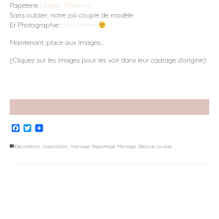
Papeterie :
Atelier Reksento
Sans oublier, notre joli couple de modèle
Et Photographie :
Moi-même
Maintenant, place aux images…
(Cliquez sur les images pour les voir dans leur cadrage d’origine)
Facebook
Twitter
Décoration
,
Inspiration
,
mariage
,
Reportage Mariage
,
Séance couple