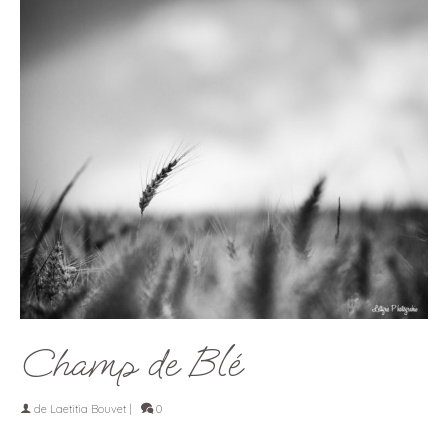
Champ de Blé
de
Laetitia Bouvet
|
0