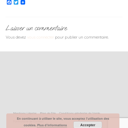
Facebook
Twitter
Laisser un commentaire
Vous devez
vous connecter
pour publier un commentaire.
Mentions Légales
Plan de Site
Conditions générales de Vente
En continuant à utiliser le site, vous acceptez l’utilisation des
Formulaire de Contact
Accepter
cookies.
Plus d’informations