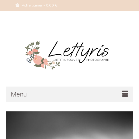
Votre panier
-
0,00
€
Menu