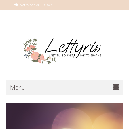
Votre panier
-
0,00
€
Menu