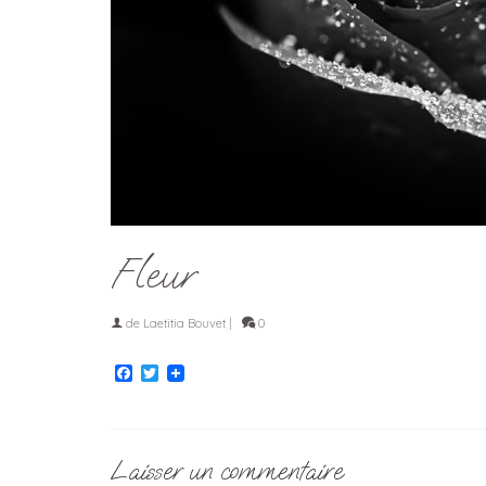
Fleur
de
Laetitia Bouvet
|
0
Facebook
Twitter
Laisser un commentaire